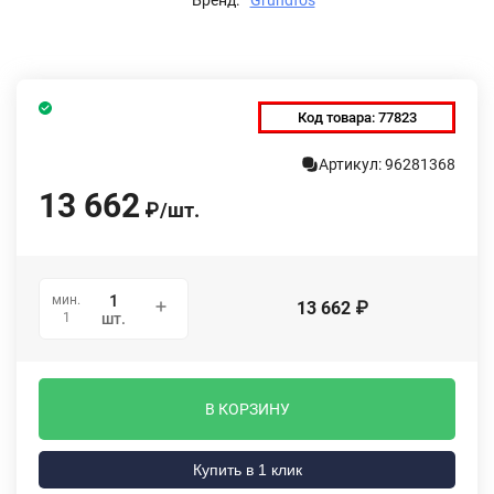
Код товара:
77823
Артикул: 96281368
13 662
₽
/
шт.
мин.
13 662
₽
1
шт.
В КОРЗИНУ
Купить в 1 клик