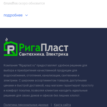
Grundfos
скоро обновится
подробнее
Компания “Rigaplast.ru” предоставляет удобное решение для
выбора и приобретения качественной продукции для
водоснабжения, отопления, канализации, сантехники и
электрики. С широким ассортиментом товаров, доступными
ценами и быстрой доставкой, наш магазин гарантирует простоту
и комфорт покупки, позволяя клиентам находить идеальные
решения для своих домов и офисов без лишних хлопот.
|
Политика персональных данных
Карта сайта