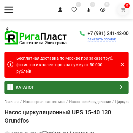
0
0
0
0
+7 (991) 241-42-00
заказать звонок
Бесплатная доставка по Москве при заказе труб,
фитингов и коллекторов на сумму от 50 000
рублей!
КАТАЛОГ
Главная
/
Инженерная сантехника
/
Насосное оборудование
/
Циркуляц
Насос циркуляционный UPS 15-40 130
Grundfos