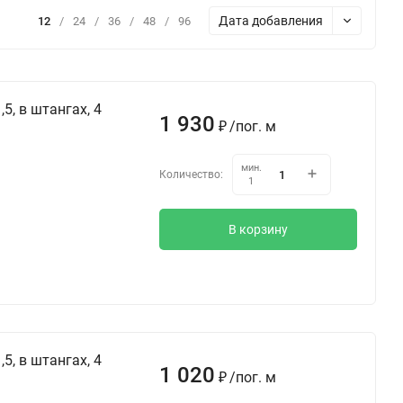
Дата добавления
12
/
24
/
36
/
48
/
96
5, в штангах, 4
1 930
/
пог. м
₽
мин.
Количество:
1
В корзину
5, в штангах, 4
1 020
/
пог. м
₽