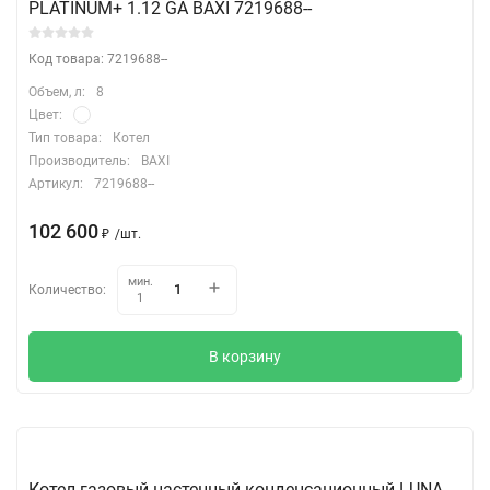
PLATINUM+ 1.12 GA BAXI 7219688--
Код товара: 7219688--
Объем, л:
8
Цвет:
Тип товара:
Котел
Производитель:
BAXI
Артикул:
7219688--
102 600
₽
/
шт.
мин.
Количество:
1
В корзину
Котел газовый настенный конденсационный LUNA