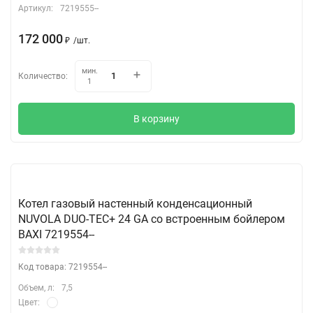
Артикул:
7219555--
172 000
₽
/
шт.
мин.
Количество:
1
В корзину
Котел газовый настенный конденсационный
NUVOLA DUO-TEC+ 24 GA со встроенным бойлером
BAXI 7219554--
Код товара: 7219554--
Объем, л:
7,5
Цвет: