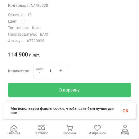
Код товара: A7720028
Объем, л:
10
Цвет:
Тип товара:
Котел
Производитель:
BAXI
Артикул:
A7720028
114 900
₽
/
шт.
мин.
Количество:
1
В корзину
Мы используем файлы cookie, чтобы сайт был лучше для
OK
вас.
Котел газовый настенный конденсационный LUNA
Главная
Каталог
Корзина
Избранное
Вход
DUO-TEC E 1.28 BAXI A7720024