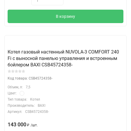
1
В корзину
Котел газовый настенный NUVOLA-3 COMFORT 240
Fi с выносной панелью управления и встроенным
бойлером BAXI CSB45724358-
Код товара: CSB45724358-
Объем, л:
7,5
Цвет:
Тип товара:
Котел
Производитель:
BAXI
Артикул:
CSB45724358-
143 000
₽
/
шт.