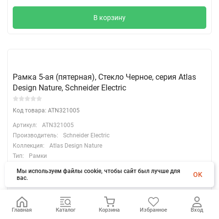
В корзину
Рамка 5-ая (пятерная), Стекло Черное, серия Atlas
Design Nature, Schneider Electric
Код товара: ATN321005
Артикул:
ATN321005
Производитель:
Schneider Electric
Коллекция:
Atlas Design Nature
Тип:
Рамки
Мы используем файлы cookie, чтобы сайт был лучше для
OK
2 800
вас.
₽
/
шт.
мин.
Количество:
1
Главная
Каталог
Корзина
Избранное
Вход