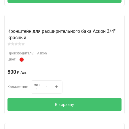
Кронштейн для расширительного бака Аскон 3/4"
красный
Производитель:
Askon
Цвет:
800
₽
/
шт.
мин.
Количество:
1
В корзину