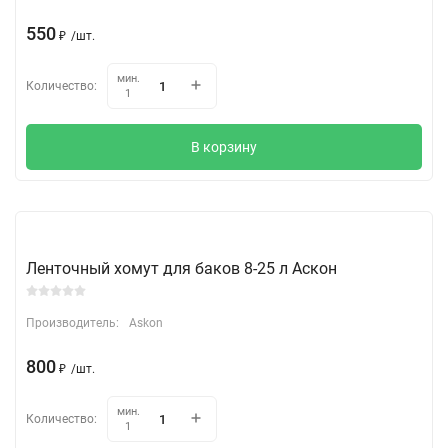
550
₽
/
шт.
мин.
Количество:
1
В корзину
Ленточный хомут для баков 8-25 л Аскон
Производитель:
Askon
800
₽
/
шт.
мин.
Количество:
1