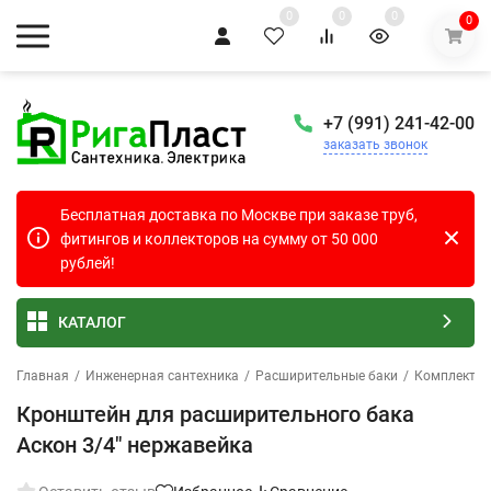
0
0
0
0
+7 (991) 241-42-00
заказать звонок
Бесплатная доставка по Москве при заказе труб,
фитингов и коллекторов на сумму от 50 000
рублей!
КАТАЛОГ
Главная
/
Инженерная сантехника
/
Расширительные баки
/
Комплектую
Кронштейн для расширительного бака
Аскон 3/4" нержавейка