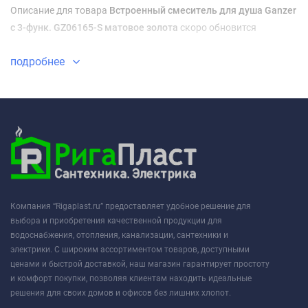
Описание для товара
Встроенный смеситель для душа Ganzer
с 3-функ. GZ06165-S матовое золота
скоро обновится
подробнее
Компания “Rigaplast.ru” предоставляет удобное решение для
выбора и приобретения качественной продукции для
водоснабжения, отопления, канализации, сантехники и
электрики. С широким ассортиментом товаров, доступными
ценами и быстрой доставкой, наш магазин гарантирует простоту
и комфорт покупки, позволяя клиентам находить идеальные
решения для своих домов и офисов без лишних хлопот.