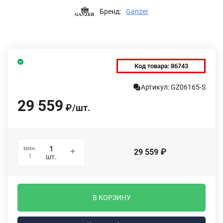
Бренд:
Ganzer
Код товара:
86743
Артикул: GZ06165-S
29 559
₽
/
шт.
мин.
29 559
₽
1
шт.
В КОРЗИНУ