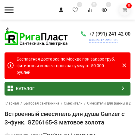
0
0
0
0
+7 (991) 241-42-00
заказать звонок
Бесплатная доставка по Москве при заказе труб,
фитингов и коллекторов на сумму от 50 000
рублей!
КАТАЛОГ
Главная
/
Бытовая сантехника
/
Смесители
/
Смесители для ванны и ду
Встроенный смеситель для душа Ganzer с
3-функ. GZ06165-S матовое золота