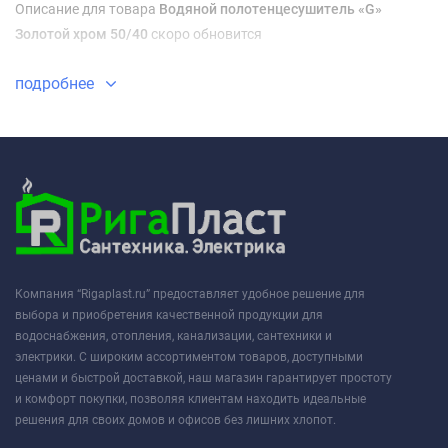
Описание для товара
Водяной полотенцесушитель «G»
Золотой хром 50/40
скоро обновится
подробнее
Компания “Rigaplast.ru” предоставляет удобное решение для
выбора и приобретения качественной продукции для
водоснабжения, отопления, канализации, сантехники и
электрики. С широким ассортиментом товаров, доступными
ценами и быстрой доставкой, наш магазин гарантирует простоту
и комфорт покупки, позволяя клиентам находить идеальные
решения для своих домов и офисов без лишних хлопот.