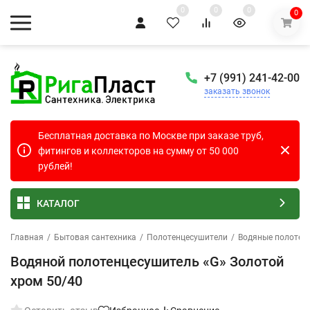
0
0
0
0
+7 (991) 241-42-00
заказать звонок
Бесплатная доставка по Москве при заказе труб,
фитингов и коллекторов на сумму от 50 000
рублей!
КАТАЛОГ
Главная
/
Бытовая сантехника
/
Полотенцесушители
/
Водяные полотен
Водяной полотенцесушитель «G» Золотой
хром 50/40