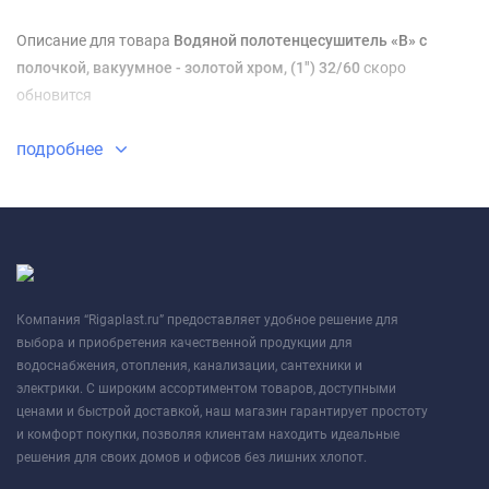
Описание для товара
Водяной полотенцесушитель «B» с
полочкой, вакуумное - золотой хром, (1") 32/60
скоро
обновится
подробнее
Компания “Rigaplast.ru” предоставляет удобное решение для
выбора и приобретения качественной продукции для
водоснабжения, отопления, канализации, сантехники и
электрики. С широким ассортиментом товаров, доступными
ценами и быстрой доставкой, наш магазин гарантирует простоту
и комфорт покупки, позволяя клиентам находить идеальные
решения для своих домов и офисов без лишних хлопот.