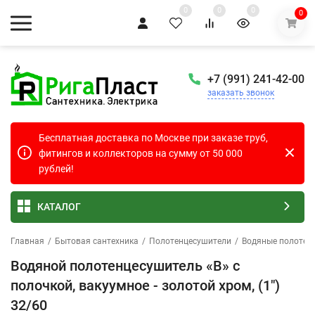
0
0
0
0
+7 (991) 241-42-00
заказать звонок
Бесплатная доставка по Москве при заказе труб,
фитингов и коллекторов на сумму от 50 000
рублей!
КАТАЛОГ
Главная
/
Бытовая сантехника
/
Полотенцесушители
/
Водяные полотен
Водяной полотенцесушитель «B» с
полочкой, вакуумное - золотой хром, (1")
32/60