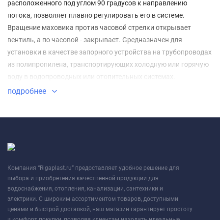
расположенного под углом 90 градусов к направлению
потока, позволяет плавно регулировать его в системе.
Вращение маховика против часовой стрелки открывает
вентиль, а по часовой - закрывает. Gредназначен для
установки в качестве запорного устройства на трубопроводах
из полипропилена, транспортирующих холодную или горячую
воду в водопроводных или отопительных системах.
подробнее
Компания “Rigaplast.ru” предоставляет удобное решение для
выбора и приобретения качественной продукции для
водоснабжения, отопления, канализации, сантехники и
электрики. С широким ассортиментом товаров, доступными
ценами и быстрой доставкой, наш магазин гарантирует простоту
и комфорт покупки, позволяя клиентам находить идеальные