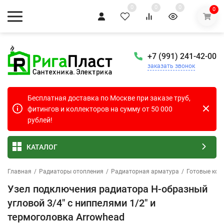
0
0
0
0
+7 (991) 241-42-00
заказать звонок
Бесплатная доставка по Москве при заказе труб,
фитингов и коллекторов на сумму от 50 000
рублей!
КАТАЛОГ
Главная
/
Радиаторы отопления
/
Радиаторная арматура
/
Готовые ком
Узел подключения радиатора H-образный
угловой 3/4" с ниппелями 1/2" и
термоголовка Arrowhead