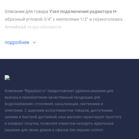
Описание для товара
Узел подключения радиатора H-
образный угловой 3/4" с ниппелями 1/2" и термоголовка
Arrowhead
скоро обновится
подробнее
Компания “Rigaplast.ru” предоставляет удобное решение для
выбора и приобретения качественной продукции для
водоснабжения, отопления, канализации, сантехники и
электрики. С широким ассортиментом товаров, доступными
ценами и быстрой доставкой, наш магазин гарантирует простоту
и комфорт покупки, позволяя клиентам находить идеальные
решения для своих домов и офисов без лишних хлопот.