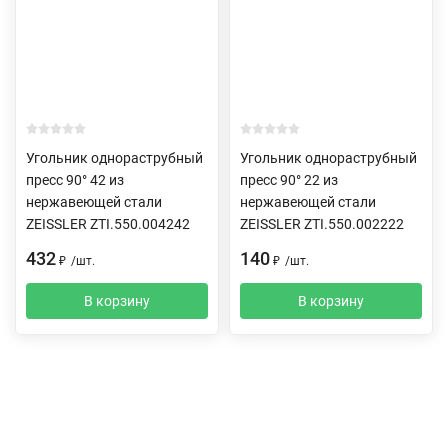
Угольник однораструбный
Угольник однораструбный
пресс 90° 42 из
пресс 90° 22 из
нержавеющей стали
нержавеющей стали
ZEISSLER ZTI.550.004242
ZEISSLER ZTI.550.002222
432
140
₽
/
шт.
₽
/
шт.
В корзину
В корзину
Описание
Характеристики
Отзывы (0)
Доставка и оплата