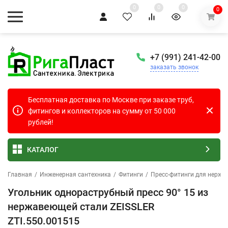
0
0
0
0
+7 (991) 241-42-00
заказать звонок
Бесплатная доставка по Москве при заказе труб,
фитингов и коллекторов на сумму от 50 000
рублей!
КАТАЛОГ
Главная
/
Инженерная сантехника
/
Фитинги
/
Пресс-фитинги для нержа
Угольник однораструбный пресс 90° 15 из
нержавеющей стали ZEISSLER
ZTI.550.001515