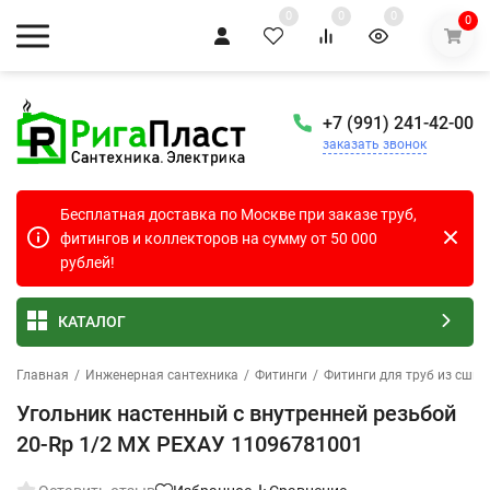
0
0
0
0
+7 (991) 241-42-00
заказать звонок
Бесплатная доставка по Москве при заказе труб,
фитингов и коллекторов на сумму от 50 000
рублей!
КАТАЛОГ
Главная
/
Инженерная сантехника
/
Фитинги
/
Фитинги для труб из сшит
Угольник настенный с внутренней резьбой
20-Rp 1/2 MX РЕХАУ 11096781001