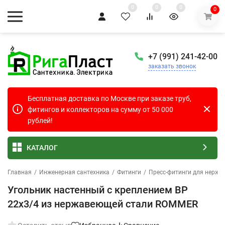
0
0
0
0
+7 (991) 241-42-00
заказать звонок
Бесплатная доставка по Москве при заказе труб,
фитингов и коллекторов на сумму от 50 000
рублей!
КАТАЛОГ
Главная
/
Инженерная сантехника
/
Фитинги
/
Пресс-фитинги для нержа
Угольник настенный с креплением ВР
22х3/4 из нержавеющей стали ROMMER