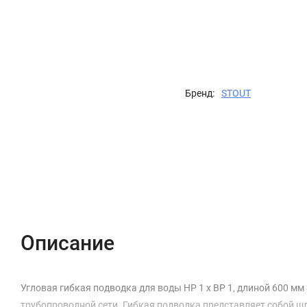
Бренд:
STOUT
Описание
Характеристики
Отзывы (0)
Описание
Угловая гибкая подводка для воды НР 1 х ВР 1, длиной 600 
трубопроводной сети. Гибкая подводка представляет собой ш