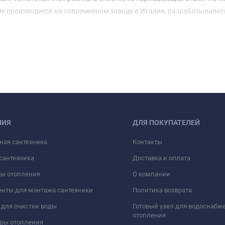
ие производится на современном заводе в Италии, разрабатывалос
НИЯ
ДЛЯ ПОКУПАТЕЛЕЙ
ная сантехника
Контакты
сантехника
Доставка и оплата
ры отопления
О компании
нты для монтажа сантехники
Политика возврата
для очистки воды
Готовый узел для водоснабж
отопления
оры отопления