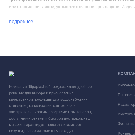
или с накидной гайкой, укомплектованной прокладкой. Издел
подробнее
КОМПА
Инженер
Компания “Rigaplast.ru” предоставляет удобное
решение для выбора и приобретения
Бытовая 
качественной продукции для водоснабжения,
Радиато
отопления, канализации, сантехники и
электрики. С широким ассортиментом товаров,
Инструме
доступными ценами и быстрой доставкой, наш
Фильтры 
магазин гарантирует простоту и комфорт
покупки, позволяя клиентам находить
Конвект