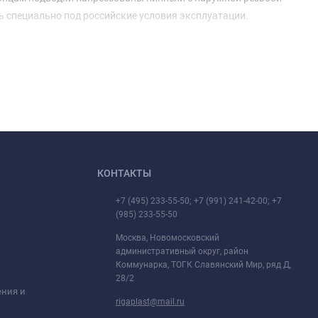
ь специально под российские условия эксплуатации.
КОНТАКТЫ
+7 (495) 233-55-50; +7 (991) 241-42-00; +7
(985) 233-55-50
Москва, Новомосковский
административный округ, район
Коммунарка, ТОГК Славянский Мир, ряд Д,
28/2
ения и
rigaplast@mail.ru