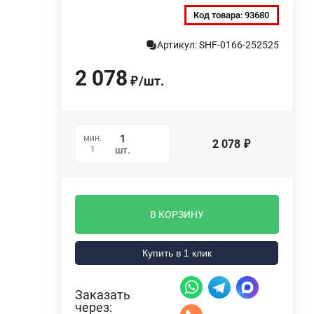
Код товара:
93680
Артикул: SHF-0166-252525
2 078
/
шт.
₽
мин.
2 078
₽
1
шт.
В КОРЗИНУ
Купить в 1 клик
Заказать
через: