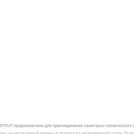
Доставка и оплата
мм STOUT предназначена для присоединения санитарно-техническог
ланг из нетоксичной резины в оплетке из нержавеющей стали. По 