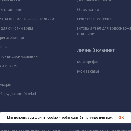
сантехника
Доставка и оплата
ры отопления
О компании
нты для монтажа сантехники
Политика возврата
для очистки воды
Готовый узел для водоснабж
отопления
оры отопления
полы
ЛИЧНЫЙ КАБИНЕТ
 кондиционирования
Мой профиль
ые товары
Мои заказы
товары
борудование Werkel
OK
Мы используем файлы cookie, чтобы сайт был лучше для вас.