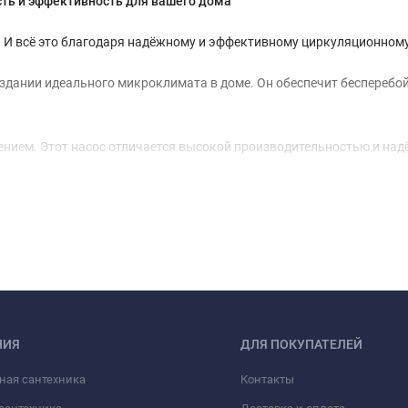
сть и эффективность для вашего дома
. И всё это благодаря надёжному и эффективному циркуляционному 
оздании идеального микроклимата в доме. Он обеспечит бесперебо
плением. Этот насос отличается высокой производительностью и на
НИЯ
ДЛЯ ПОКУПАТЕЛЕЙ
ная сантехника
Контакты