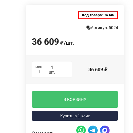
Код товара:
94346
Артикул: 5024
36 609
/
шт.
С
₽
мин.
36 609
₽
1
шт.
В КОРЗИНУ
Купить в 1 клик