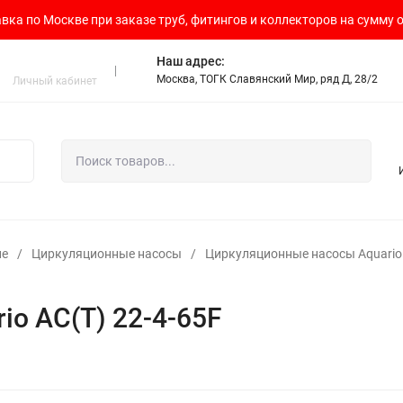
вка по Москве при заказе труб, фитингов и коллекторов на сумму о
Наш адрес:
Москва, ТОГК Славянский Мир, ряд Д, 28/2
Личный кабинет
ие
/
Циркуляционные насосы
/
Циркуляционные насосы Aquario
o AC(T) 22-4-65F