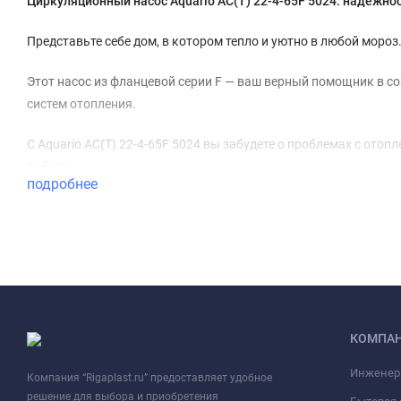
Циркуляционный насос Aquario AC(T) 22-4-65F 5024: надёжно
Представьте себе дом, в котором тепло и уютно в любой мороз
Этот насос из фланцевой серии F — ваш верный помощник в с
систем отопления.
С Aquario AC(T) 22-4-65F 5024 вы забудете о проблемах с ото
работу.
подробнее
Aquario — это качество и комфорт для вашего дома!
КОМПА
Инженер
Компания “Rigaplast.ru” предоставляет удобное
решение для выбора и приобретения