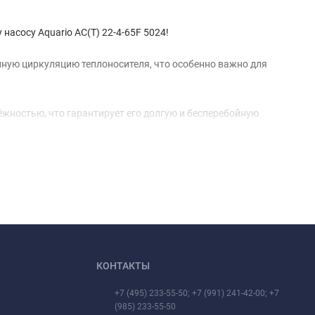
насосу Aquario AC(T) 22-4-65F 5024!
йную циркуляцию теплоносителя, что особенно важно для
дёжностью, что гарантирует его долгую и бесперебойную
КОНТАКТЫ
+7 (495) 233-55-50; +7 (991) 241-42-00; +7
(985) 233-55-50