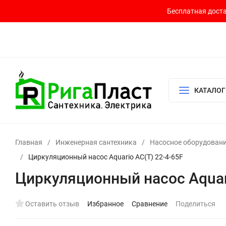
Бесплатная доста
Контакты
Доставка и оплата
О компании
Политика возврата
Готовый узел для водоснабжения и отопления
КАТАЛОГ
Главная
/
Инженерная сантехника
/
Насосное оборудован
/
Циркуляционный насос Aquario AC(T) 22-4-65F
Циркуляционный насос Aquari
Оставить отзыв
Избранное
Сравнение
Поделиться