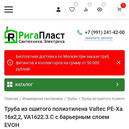
0
0
0
0
+7 (991) 241-42-00
заказать звонок
Бесплатная доставка по Москве при заказе труб,
фитингов и коллекторов на сумму от 50 000
рублей!
КАТАЛОГ
Главная
/
Инженерная сантехника
/
Трубы
/
Трубы из сшитого полиэтил
Труба из сшитого полиэтилена Valtec PE-Xa
16х2,2, VA1622.3.C с барьерным слоем
EVOH