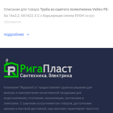
Описание для товара
Труба из сшитого полиэтилена Valtec PE-
Xa 16х2,2, VA1622.3.C с барьерным слоем EVOH
скоро
обновится
подробнее
Компания “Rigaplast.ru” предоставляет удобное решение для
выбора и приобретения качественной продукции для
водоснабжения, отопления, канализации, сантехники и
электрики. С широким ассортиментом товаров, доступными
ценами и быстрой доставкой, наш магазин гарантирует простоту