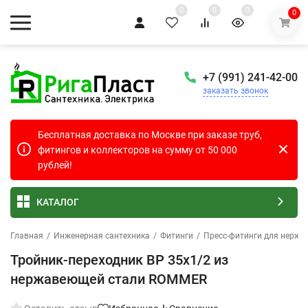
0
0
0
0
+7 (991) 241-42-00
заказать звонок
Бесплатная доставка по Москве при заказе труб,
фитингов и коллекторов на сумму от 50 000
рублей!
КАТАЛОГ
Главная
/
Инженерная сантехника
/
Фитинги
/
Пресс-фитинги для нержа
Тройник-переходник ВР 35х1/2 из
нержавеющей стали ROMMER