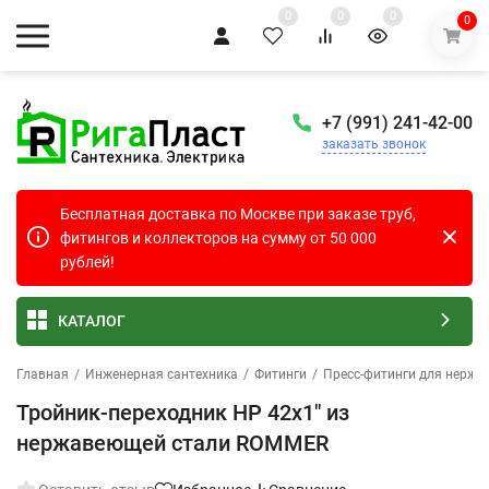
0
0
0
0
+7 (991) 241-42-00
заказать звонок
Бесплатная доставка по Москве при заказе труб,
фитингов и коллекторов на сумму от 50 000
рублей!
КАТАЛОГ
Главная
/
Инженерная сантехника
/
Фитинги
/
Пресс-фитинги для нержа
Тройник-переходник НР 42х1" из
нержавеющей стали ROMMER