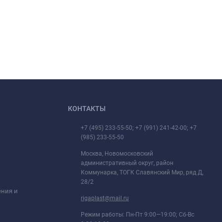
КОНТАКТЫ
+7 (495) 233-55-50; +7 (991) 241-42-00; +7
(985) 233-55-50
Москва, Новомосковский
административный округ, район
Коммунарка, ТОГК Славянский Мир, ряд Д,
28/2
ения и
rigaplast@mail.ru
Режим работы: Пн-Пт 9:00—19:00; Сб-Вс