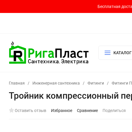
Бесплатная доста
Контакты
Доставка и оплата
О компании
Политика возврата
Готовый узел для водоснабжения и отопления
КАТАЛОГ
Главная
/
Инженерная сантехника
/
Фитинги
/
Фитинги 
Трoйник компрессионный пе
Оставить отзыв
Избранное
Сравнение
Поделиться