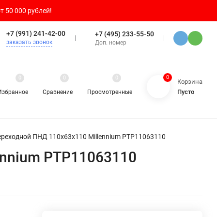
т 50 000 рублей!
+7 (991) 241-42-00
+7 (495) 233-55-50
заказать звонок
Доп. номер
0
0
0
0
Корзина
Пусто
Избранное
Сравнение
Просмотренные
реходной ПНД 110х63х110 Millennium PTP11063110
ennium PTP11063110