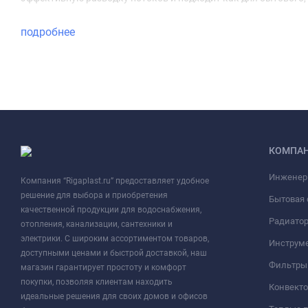
подробнее
КОМПА
Инженер
Компания “Rigaplast.ru” предоставляет удобное
решение для выбора и приобретения
Бытовая 
качественной продукции для водоснабжения,
Радиато
отопления, канализации, сантехники и
электрики. С широким ассортиментом товаров,
Инструме
доступными ценами и быстрой доставкой, наш
Фильтры 
магазин гарантирует простоту и комфорт
покупки, позволяя клиентам находить
Конвект
идеальные решения для своих домов и офисов