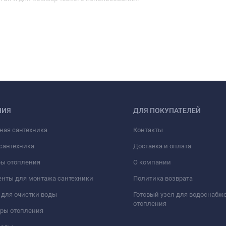
НИЯ
ДЛЯ ПОКУПАТЕЛЕЙ
ная сантехника
Контакты
сантехника
Доставка и оплата
ры отопления
О компании
нты для монтажа сантехники
Политика возврата
для очистки воды
Готовый узел для водоснабж
отопления
оры отопления