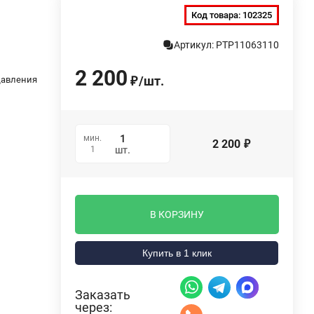
Код товара:
102325
Артикул: PTP11063110
2 200
/
шт.
давления
₽
мин.
2 200
₽
1
шт.
В КОРЗИНУ
Купить в 1 клик
Заказать
через: