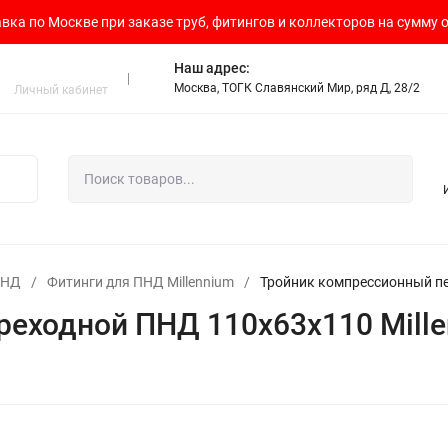
вка по Москве при заказе труб, фитингов и коллекторов на сумму о
Наш адрес:
Москва, ТОГК Славянский Мир, ряд Д, 28/2
Личный кабинет
ПНД
/
Фитинги для ПНД Millennium
/
Трoйник компрессионный пе
реходной ПНД 110х63х110 Mill