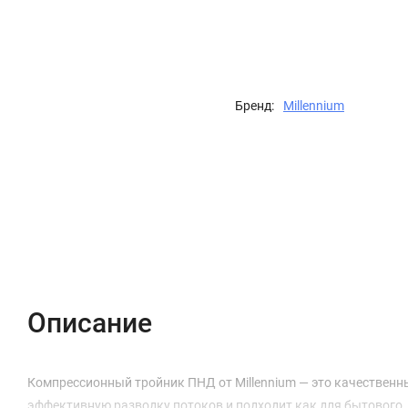
Бренд:
Millennium
Описание
Характеристики
Отзывы (0)
Описание
Компрессионный тройник ПНД от Millennium — это качественн
эффективную разводку потоков и подходит как для бытового,