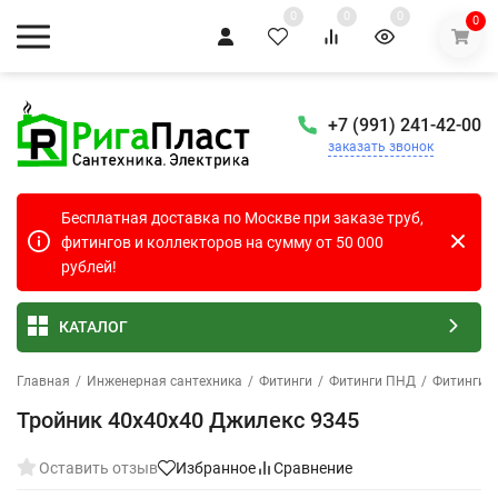
0
0
0
0
+7 (991) 241-42-00
заказать звонок
Бесплатная доставка по Москве при заказе труб,
фитингов и коллекторов на сумму от 50 000
рублей!
КАТАЛОГ
Главная
/
Инженерная сантехника
/
Фитинги
/
Фитинги ПНД
/
Фитинги 
Тройник 40х40х40 Джилекс 9345
Оставить отзыв
Избранное
Сравнение