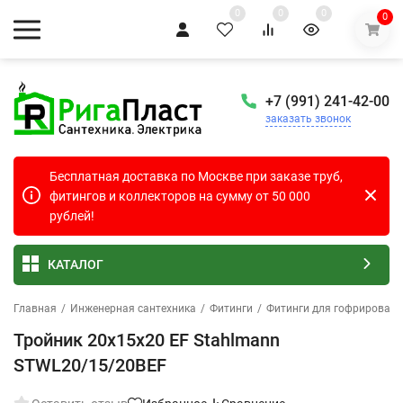
0
0
0
0
+7 (991) 241-42-00
заказать звонок
Бесплатная доставка по Москве при заказе труб,
фитингов и коллекторов на сумму от 50 000
рублей!
КАТАЛОГ
Главная
/
Инженерная сантехника
/
Фитинги
/
Фитинги для гофрированн
Тройник 20х15х20 EF Stahlmann
STWL20/15/20BEF