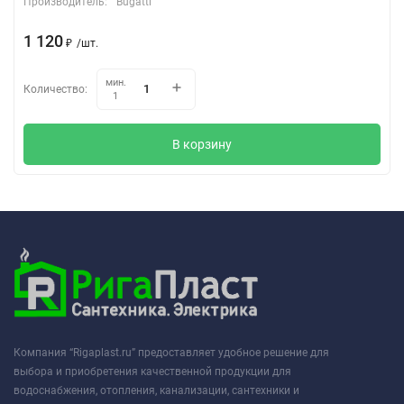
Производитель:
Bugatti
1 120
₽
/
шт.
мин.
Количество:
1
В корзину
Компания “Rigaplast.ru” предоставляет удобное решение для
выбора и приобретения качественной продукции для
водоснабжения, отопления, канализации, сантехники и