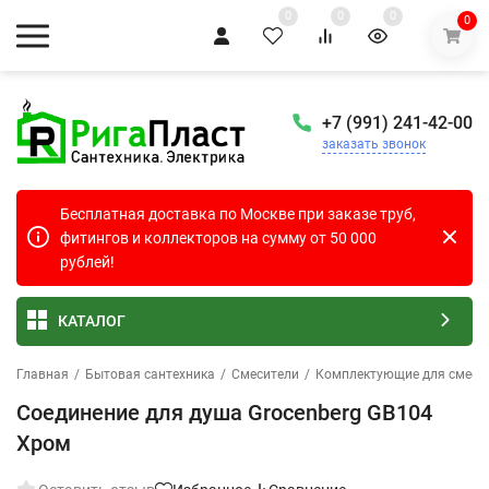
0
0
0
0
+7 (991) 241-42-00
заказать звонок
Бесплатная доставка по Москве при заказе труб,
фитингов и коллекторов на сумму от 50 000
рублей!
КАТАЛОГ
Главная
/
Бытовая сантехника
/
Смесители
/
Комплектующие для смесит
Соединение для душа Grocenberg GB104
Хром