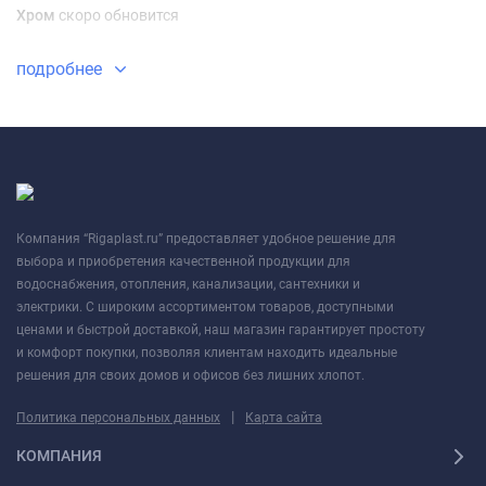
Хром
скоро обновится
подробнее
Компания “Rigaplast.ru” предоставляет удобное решение для
выбора и приобретения качественной продукции для
водоснабжения, отопления, канализации, сантехники и
электрики. С широким ассортиментом товаров, доступными
ценами и быстрой доставкой, наш магазин гарантирует простоту
и комфорт покупки, позволяя клиентам находить идеальные
решения для своих домов и офисов без лишних хлопот.
|
Политика персональных данных
Карта сайта
КОМПАНИЯ