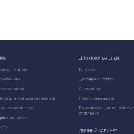
НИЯ
ДЛЯ ПОКУПАТЕЛЕЙ
ная сантехника
Контакты
сантехника
Доставка и оплата
ры отопления
О компании
нты для монтажа сантехники
Политика возврата
для очистки воды
Готовый узел для водоснабж
отопления
оры отопления
полы
ЛИЧНЫЙ КАБИНЕТ