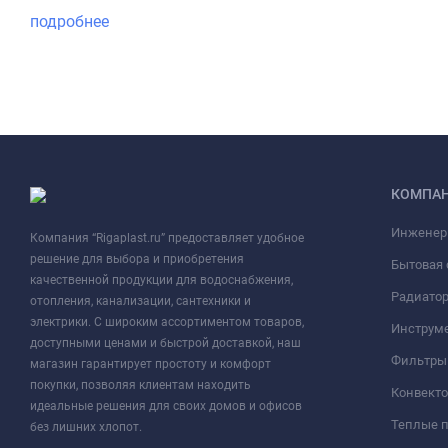
подробнее
КОМПА
Инженер
Компания “Rigaplast.ru” предоставляет удобное
решение для выбора и приобретения
Бытовая 
качественной продукции для водоснабжения,
Радиато
отопления, канализации, сантехники и
электрики. С широким ассортиментом товаров,
Инструме
доступными ценами и быстрой доставкой, наш
Фильтры 
магазин гарантирует простоту и комфорт
покупки, позволяя клиентам находить
Конвект
идеальные решения для своих домов и офисов
Теплые 
без лишних хлопот.