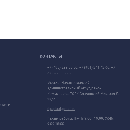
КОНТАКТЫ
+7 (495) 233-55-50; +7 (991) 241-42-00; +7
(985) 233-55-50
Москва, Новомосковский
административный округ, район
Коммунарка, ТОГК Славянский Мир, ряд Д,
28/2
ения и
rigaplast@mail.ru
Режим работы: Пн-Пт 9:00—19:00; Сб-Вс
9:00-18:00