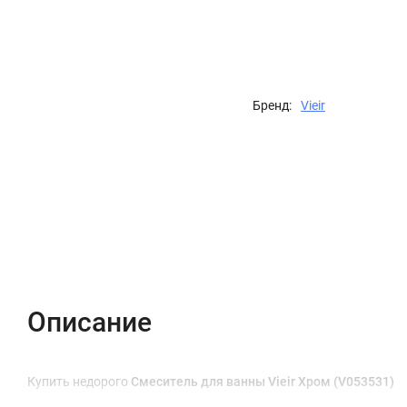
Бренд:
Vieir
Описание
Характеристики
Отзывы (0)
Описание
Купить недорого
Смеситель для ванны Vieir Хром (V053531)