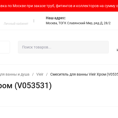
вка по Москве при заказе труб, фитингов и коллекторов на сумму о
Наш адрес:
Москва, ТОГК Славянский Мир, ряд Д, 28/2
Личный кабинет
для ванны и душа
/
Vieir
/
Смеситель для ванны Vieir Хром (V053
ром (V053531)