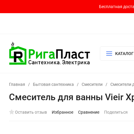
Бесплатная доста
Контакты
Доставка и оплата
О компании
Политика возврата
Готовый узел для водоснабжения и отопления
КАТАЛОГ
Главная
/
Бытовая сантехника
/
Смесители
/
Смесители 
Смеситель для ванны Vieir Х
Оставить отзыв
Избранное
Сравнение
Поделиться