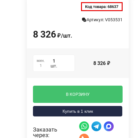
Код товара:
68637
Артикул: V053531
8 326
/
шт.
₽
мин.
8 326
₽
1
шт.
В КОРЗИНУ
Купить в 1 клик
Заказать
через: