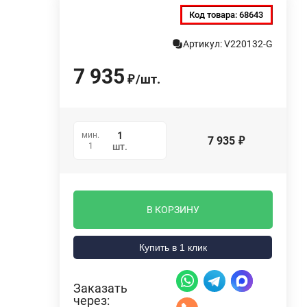
Код товара:
68643
Артикул: V220132-G
7 935
/
шт.
₽
мин.
7 935
₽
1
шт.
В КОРЗИНУ
Купить в 1 клик
Заказать
через: