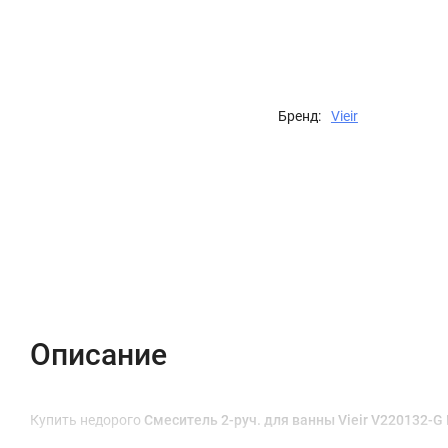
Бренд:
Vieir
Описание
Характеристики
Отзывы (0)
Описание
Купить недорого
Смеситель 2-руч. для ванны Vieir V220132-G