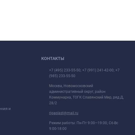
КОНТАКТЫ
+7 (495) 233-55-50; +7 (991) 241-42-00; +7
(985) 233-55-50
Москва, Новомосковский
административный округ, район
Коммунарка, ТОГК Славянский Мир, ряд Д,
28/2
ения и
rigaplast@mail.ru
Режим работы: Пн-Пт 9:00—19:00; Сб-Вс
9:00-18:00