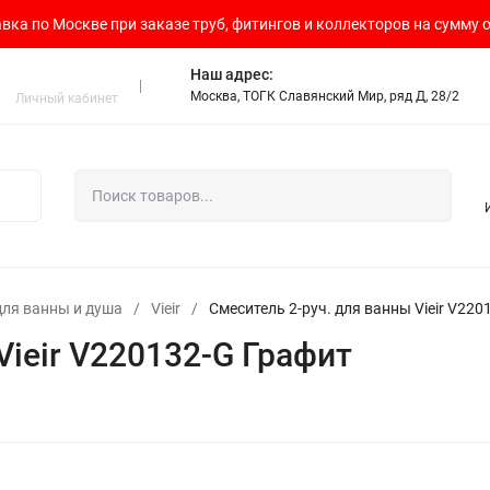
вка по Москве при заказе труб, фитингов и коллекторов на сумму о
Наш адрес:
Москва, ТОГК Славянский Мир, ряд Д, 28/2
Личный кабинет
для ванны и душа
/
Vieir
/
Смеситель 2-руч. для ванны Vieir V220
Vieir V220132-G Графит