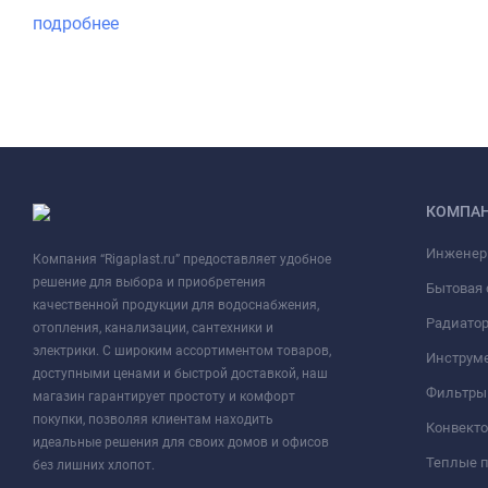
подробнее
КОМПА
Инженер
Компания “Rigaplast.ru” предоставляет удобное
решение для выбора и приобретения
Бытовая 
качественной продукции для водоснабжения,
Радиато
отопления, канализации, сантехники и
электрики. С широким ассортиментом товаров,
Инструме
доступными ценами и быстрой доставкой, наш
Фильтры 
магазин гарантирует простоту и комфорт
покупки, позволяя клиентам находить
Конвект
идеальные решения для своих домов и офисов
Теплые 
без лишних хлопот.