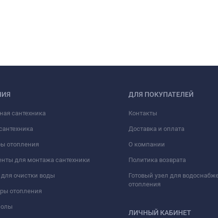
НИЯ
ДЛЯ ПОКУПАТЕЛЕЙ
ная сантехника
Контакты
сантехника
Доставка и оплата
ры отопления
О компании
нты для монтажа сантехники
Политика возврата
для очистки воды
Готовый узел для водоснабж
отопления
оры отопления
полы
ЛИЧНЫЙ КАБИНЕТ