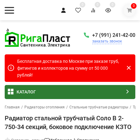
0
0
0
0
+7 (991) 241-42-00
заказать звонок
Бесплатная доставка по Москве при заказе труб,
фитингов и коллекторов на сумму от 50 000
рублей!
КАТАЛОГ
Главная
/
Радиаторы отопления
/
Стальные трубчатые радиаторы
/
Тру
Радиатор стальной трубчатый Соло В 2-
750-34 секций, боковое подключение КЗТО