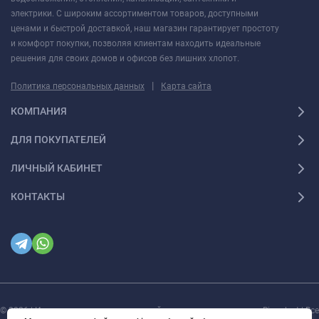
электрики. С широким ассортиментом товаров, доступными
ценами и быстрой доставкой, наш магазин гарантирует простоту
и комфорт покупки, позволяя клиентам находить идеальные
решения для своих домов и офисов без лишних хлопот.
|
Политика персональных данных
Карта сайта
КОМПАНИЯ
ДЛЯ ПОКУПАТЕЛЕЙ
ЛИЧНЫЙ КАБИНЕТ
КОНТАКТЫ
© 2026 | Интернет магазин инженерной сантехники и электрики Rigaplast | Все