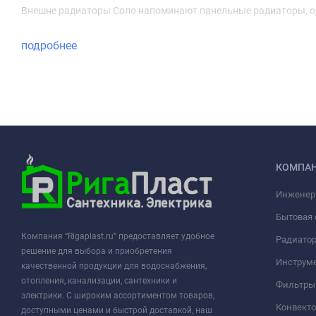
Внешне радиаторы Соло напоминают панельные радиаторы, од
подробнее
КОМПА
Инженер
Бытовая 
Компания “Rigaplast.ru” предоставляет удобное
Радиато
решение для выбора и приобретения
Инструме
качественной продукции для водоснабжения,
отопления, канализации, сантехники и
Фильтры 
электрики. С широким ассортиментом товаров,
Конвект
доступными ценами и быстрой доставкой, наш