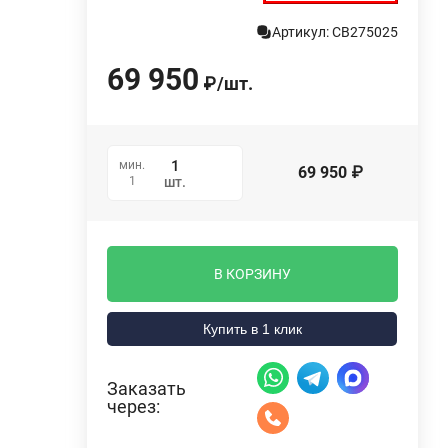
Артикул: СВ275025
69 950
₽
/
шт.
мин.
69 950
₽
1
шт.
В КОРЗИНУ
Купить в 1 клик
Заказать
через: