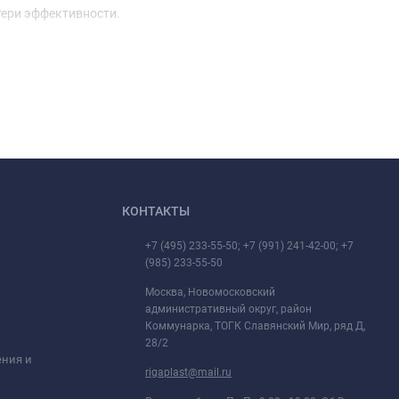
тери эффективности.
КОНТАКТЫ
+7 (495) 233-55-50; +7 (991) 241-42-00; +7
(985) 233-55-50
Москва, Новомосковский
административный округ, район
Коммунарка, ТОГК Славянский Мир, ряд Д,
28/2
ения и
rigaplast@mail.ru