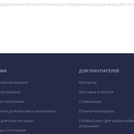
нако имеют более эстетичный и современный внешний вид без по
НИЯ
ДЛЯ ПОКУПАТЕЛЕЙ
ная сантехника
Контакты
сантехника
Доставка и оплата
ры отопления
О компании
нты для монтажа сантехники
Политика возврата
для очистки воды
Готовый узел для водоснабж
отопления
оры отопления