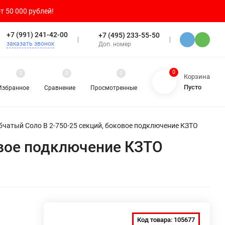
т 50 000 рублей!
+7 (991) 241-42-00
+7 (495) 233-55-50
заказать звонок
Доп. номер
0
0
0
0
Корзина
Пусто
Избранное
Сравнение
Просмотренные
бчатый Соло В 2-750-25 секций, боковое подключение КЗТО
овое подключение КЗТО
Код товара:
105677