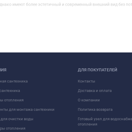
нако имеют более эстетичный и современный внешний вид без по
НИЯ
ДЛЯ ПОКУПАТЕЛЕЙ
ная сантехника
Контакты
сантехника
Доставка и оплата
ры отопления
О компании
нты для монтажа сантехники
Политика возврата
для очистки воды
Готовый узел для водоснабж
отопления
оры отопления