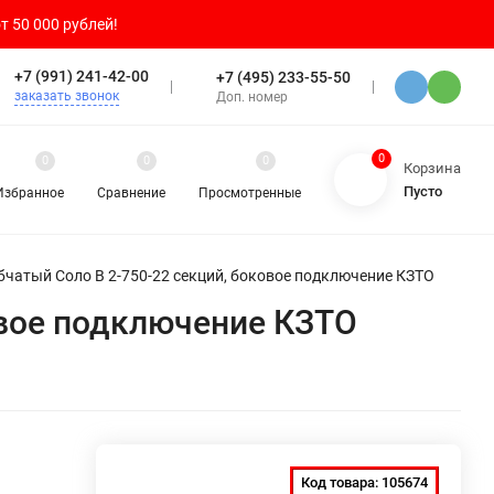
т 50 000 рублей!
+7 (991) 241-42-00
+7 (495) 233-55-50
заказать звонок
Доп. номер
0
0
0
0
Корзина
Пусто
Избранное
Сравнение
Просмотренные
бчатый Соло В 2-750-22 секций, боковое подключение КЗТО
овое подключение КЗТО
Код товара:
105674