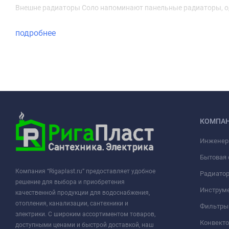
Внешне радиаторы Соло напоминают панельные радиаторы, од
подробнее
КОМПА
Инженер
Бытовая 
Компания “Rigaplast.ru” предоставляет удобное
Радиато
решение для выбора и приобретения
Инструме
качественной продукции для водоснабжения,
отопления, канализации, сантехники и
Фильтры 
электрики. С широким ассортиментом товаров,
Конвект
доступными ценами и быстрой доставкой, наш