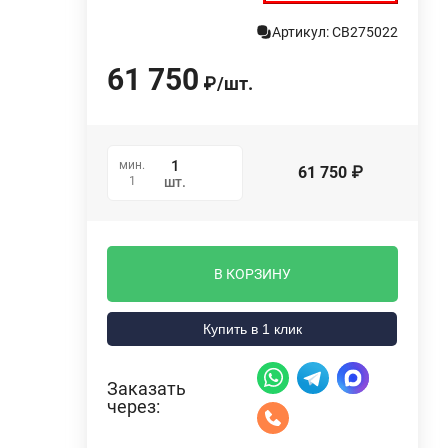
Артикул: СВ275022
61 750
₽
/
шт.
мин.
61 750
₽
1
шт.
В КОРЗИНУ
Купить в 1 клик
Заказать
через: