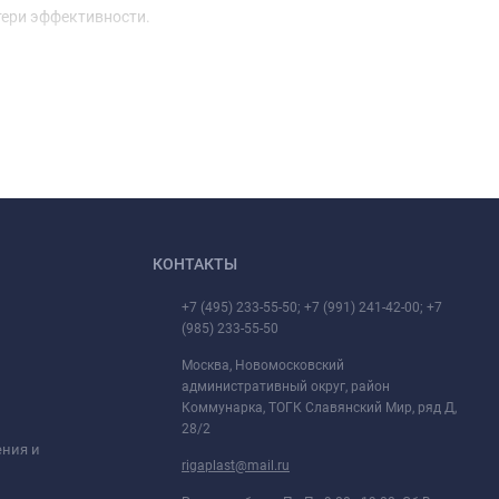
тери эффективности.
КОНТАКТЫ
+7 (495) 233-55-50; +7 (991) 241-42-00; +7
(985) 233-55-50
Москва, Новомосковский
административный округ, район
Коммунарка, ТОГК Славянский Мир, ряд Д,
28/2
ения и
rigaplast@mail.ru