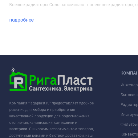
Внешне радиаторы Соло напоминают панельные радиаторы, од
подробнее
КОМПА
Инженер
Бытовая 
Компания “Rigaplast.ru” предоставляет удобное
Радиато
решение для выбора и приобретения
Инструме
качественной продукции для водоснабжения,
отопления, канализации, сантехники и
Фильтры 
электрики. С широким ассортиментом товаров,
Конвект
доступными ценами и быстрой доставкой, наш