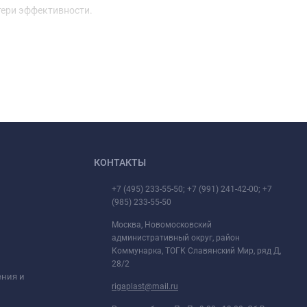
тери эффективности.
КОНТАКТЫ
+7 (495) 233-55-50; +7 (991) 241-42-00; +7
(985) 233-55-50
Москва, Новомосковский
административный округ, район
Коммунарка, ТОГК Славянский Мир, ряд Д,
28/2
ения и
rigaplast@mail.ru