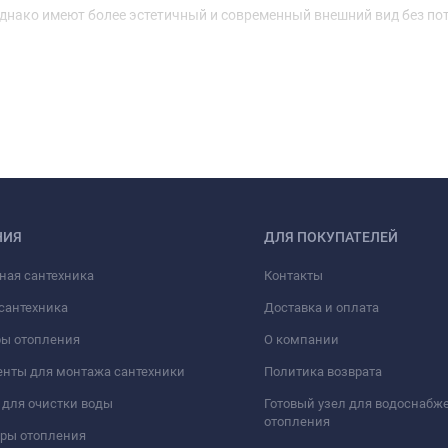
нако имеют более эстетичный и современный внешний вид без по
НИЯ
ДЛЯ ПОКУПАТЕЛЕЙ
ная сантехника
Контакты
сантехника
Доставка и оплата
ры отопления
О компании
нты для монтажа сантехники
Политика возврата
для очистки воды
Готовый узел для водоснабж
отопления
оры отопления