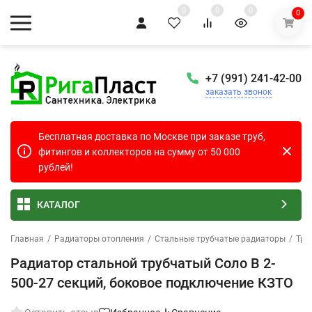
0
0
0
0
+7 (991) 241-42-00
заказать звонок
Бесплатная доставка по Москве при заказе труб,
фитингов и коллекторов на сумму от 50 000
рублей!
КАТАЛОГ
Главная
/
Радиаторы отопления
/
Стальные трубчатые радиаторы
/
Тру
Радиатор стальной трубчатый Соло В 2-
500-27 секций, боковое подключение КЗТО