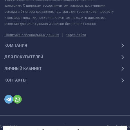
электрики. С широким ассортиментом товаров, доступными
ценами и быстрой доставкой, наш магазин гарантирует простоту
и комфорт покупки, позволяя клиентам находить идеальные
решения для своих домов и офисов без лишних хлопот.
|
Политика персональных данных
Карта сайта
КОМПАНИЯ
ДЛЯ ПОКУПАТЕЛЕЙ
ЛИЧНЫЙ КАБИНЕТ
КОНТАКТЫ
© 2026 | Интернет магазин инженерной сантехники и электрики Rigaplast | Все