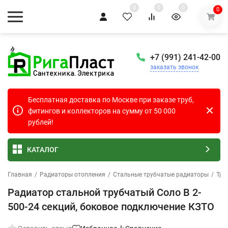
0
0
0
0
+7 (991) 241-42-00
заказать звонок
Бесплатная доставка по Москве при заказе труб,
фитингов и коллекторов на сумму от 50 000
рублей!
КАТАЛОГ
Главная
/
Радиаторы отопления
/
Стальные трубчатые радиаторы
/
Тру
Радиатор стальной трубчатый Соло В 2-
500-24 секций, боковое подключение КЗТО