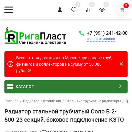
0
0
0
0
+7 (991) 241-42-00
заказать звонок
Бесплатная доставка по Москве при заказе труб,
фитингов и коллекторов на сумму от 50 000
рублей!
КАТАЛОГ
Главная
/
Радиаторы отопления
/
Стальные трубчатые радиаторы
/
Тру
Радиатор стальной трубчатый Соло В 2-
500-23 секций, боковое подключение КЗТО