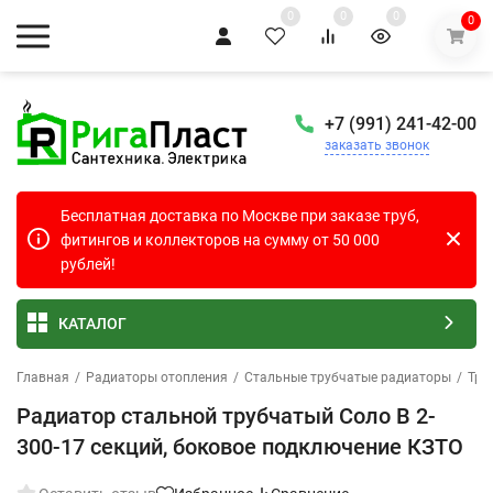
0
0
0
0
+7 (991) 241-42-00
заказать звонок
Бесплатная доставка по Москве при заказе труб,
фитингов и коллекторов на сумму от 50 000
рублей!
КАТАЛОГ
Главная
/
Радиаторы отопления
/
Стальные трубчатые радиаторы
/
Тру
Радиатор стальной трубчатый Соло В 2-
300-17 секций, боковое подключение КЗТО