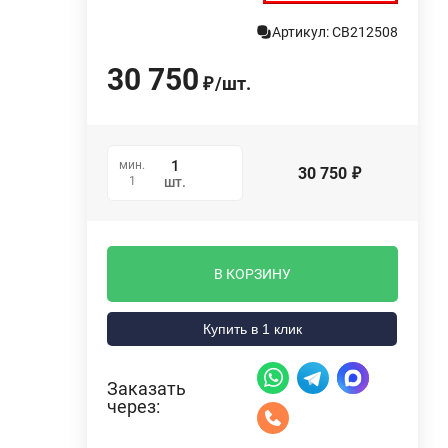
Артикул: СВ212508
30 750
/
шт.
₽
мин.
30 750
₽
1
шт.
В КОРЗИНУ
Купить в 1 клик
Заказать
через: