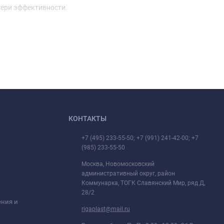
тери эффективности.
КОНТАКТЫ
+7 (495) 233-55-50; +7 (991) 241-42-00; +7
(985) 233-55-50
Москва, Новомосковский
административный округ, район
Коммунарка, ТОГК Славянский Мир, ряд Д,
28/2
ения и
rigaplast@mail.ru