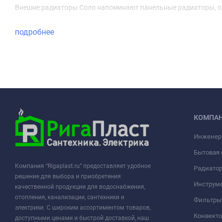
Внешне радиаторы Соло напоминают панельные радиаторы, од
подробнее
КОМПА
Инженер
Бытовая 
Компания “Rigaplast.ru” предоставляет удобное
Радиато
решение для выбора и приобретения
Инструме
качественной продукции для водоснабжения,
отопления, канализации, сантехники и
Фильтры 
электрики. С широким ассортиментом товаров,
Конвект
доступными ценами и быстрой доставкой, наш