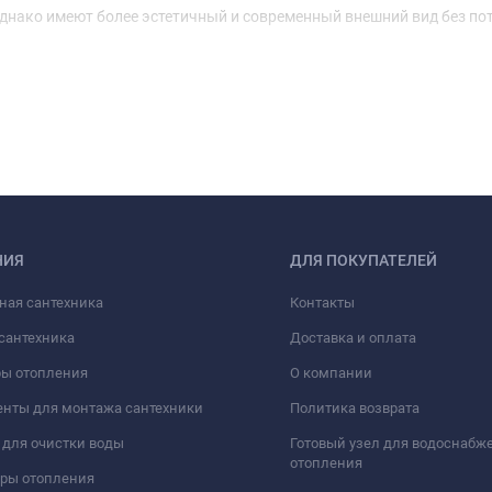
нако имеют более эстетичный и современный внешний вид без по
НИЯ
ДЛЯ ПОКУПАТЕЛЕЙ
ная сантехника
Контакты
сантехника
Доставка и оплата
ры отопления
О компании
нты для монтажа сантехники
Политика возврата
для очистки воды
Готовый узел для водоснабж
отопления
оры отопления