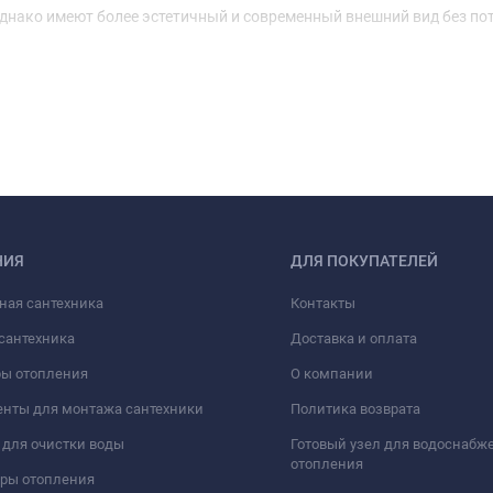
нако имеют более эстетичный и современный внешний вид без по
НИЯ
ДЛЯ ПОКУПАТЕЛЕЙ
ная сантехника
Контакты
сантехника
Доставка и оплата
ры отопления
О компании
нты для монтажа сантехники
Политика возврата
для очистки воды
Готовый узел для водоснабж
отопления
оры отопления