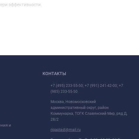
тери эффективности.
КОНТАКТЫ
+7 (495) 233-55-50; +7 (991) 241-42-00; +7
(985) 233-55-50
Москва, Новомосковский
административный округ, район
Коммунарка, ТОГК Славянский Мир, ряд Д,
28/2
ения и
rigaplast@mail.ru