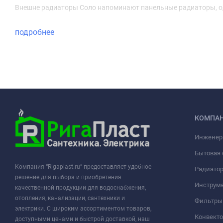
Внешне радиаторы Соло напоминают панельные радиаторы, од
подробнее
КОМПА
Инженер
Бытовая 
Компания “Rigaplast.ru” предоставляет удобное
Радиато
решение для выбора и приобретения
Инструме
качественной продукции для водоснабжения,
отопления, канализации, сантехники и
Фильтры 
электрики. С широким ассортиментом товаров,
Конвект
доступными ценами и быстрой доставкой, наш