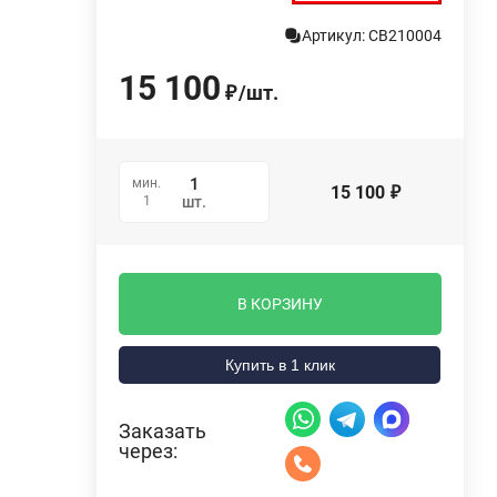
Артикул: СВ210004
15 100
/
шт.
₽
мин.
15 100
₽
1
шт.
В КОРЗИНУ
Купить в 1 клик
Заказать
через: