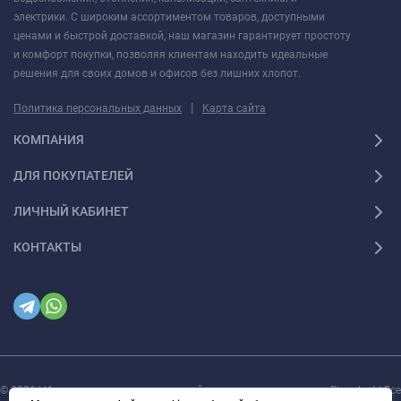
электрики. С широким ассортиментом товаров, доступными
ценами и быстрой доставкой, наш магазин гарантирует простоту
и комфорт покупки, позволяя клиентам находить идеальные
решения для своих домов и офисов без лишних хлопот.
|
Политика персональных данных
Карта сайта
КОМПАНИЯ
ДЛЯ ПОКУПАТЕЛЕЙ
ЛИЧНЫЙ КАБИНЕТ
КОНТАКТЫ
© 2026 | Интернет магазин инженерной сантехники и электрики Rigaplast | Все