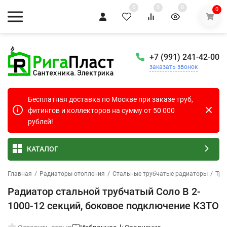
0
0
0
0
+7 (991) 241-42-00
заказать звонок
Бесплатная доставка по Москве при заказе труб,
фитингов и коллекторов на сумму от 50 000
рублей!
КАТАЛОГ
Главная
/
Радиаторы отопления
/
Стальные трубчатые радиаторы
/
Тру
Радиатор стальной трубчатый Соло В 2-
1000-12 секций, боковое подключение КЗТО