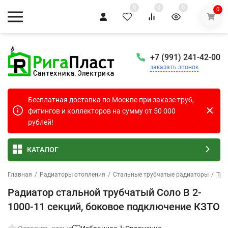
0
0
0
0
+7 (991) 241-42-00
заказать звонок
Бесплатная доставка по Москве при заказе труб,
фитингов и коллекторов на сумму от 50 000
рублей!
КАТАЛОГ
Главная
/
Радиаторы отопления
/
Стальные трубчатые радиаторы
/
Тру
Радиатор стальной трубчатый Соло В 2-
1000-11 секций, боковое подключение КЗТО