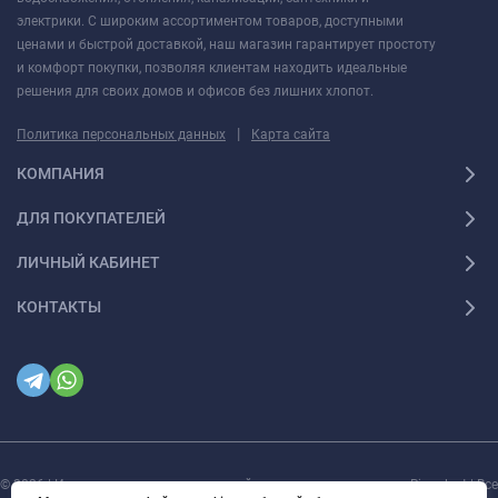
электрики. С широким ассортиментом товаров, доступными
ценами и быстрой доставкой, наш магазин гарантирует простоту
и комфорт покупки, позволяя клиентам находить идеальные
решения для своих домов и офисов без лишних хлопот.
|
Политика персональных данных
Карта сайта
КОМПАНИЯ
ДЛЯ ПОКУПАТЕЛЕЙ
ЛИЧНЫЙ КАБИНЕТ
КОНТАКТЫ
© 2026 | Интернет магазин инженерной сантехники и электрики Rigaplast | Все