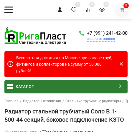
0
0
0
0
+7 (991) 241-42-00
заказать звонок
Бесплатная доставка по Москве при заказе труб,
фитингов и коллекторов на сумму от 50 000
рублей!
КАТАЛОГ
Главная
/
Радиаторы отопления
/
Стальные трубчатые радиаторы
/
Тру
Радиатор стальной трубчатый Соло В 1-
500-44 секций, боковое подключение КЗТО