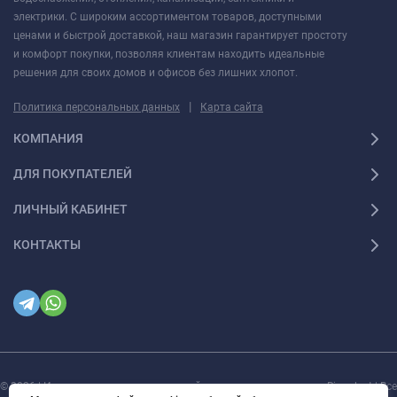
электрики. С широким ассортиментом товаров, доступными
ценами и быстрой доставкой, наш магазин гарантирует простоту
и комфорт покупки, позволяя клиентам находить идеальные
решения для своих домов и офисов без лишних хлопот.
|
Политика персональных данных
Карта сайта
КОМПАНИЯ
ДЛЯ ПОКУПАТЕЛЕЙ
ЛИЧНЫЙ КАБИНЕТ
КОНТАКТЫ
© 2026 | Интернет магазин инженерной сантехники и электрики Rigaplast | Все