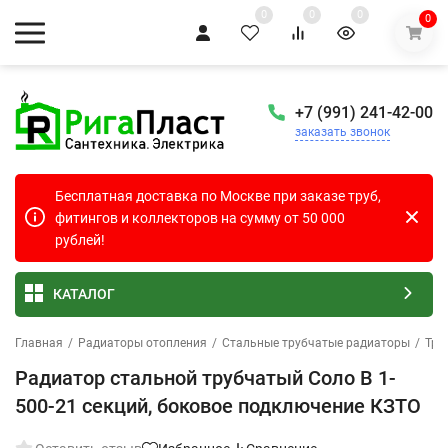
0
0
0
0
+7 (991) 241-42-00
заказать звонок
Бесплатная доставка по Москве при заказе труб,
фитингов и коллекторов на сумму от 50 000
рублей!
КАТАЛОГ
Главная
/
Радиаторы отопления
/
Стальные трубчатые радиаторы
/
Тру
Радиатор стальной трубчатый Соло В 1-
500-21 секций, боковое подключение КЗТО