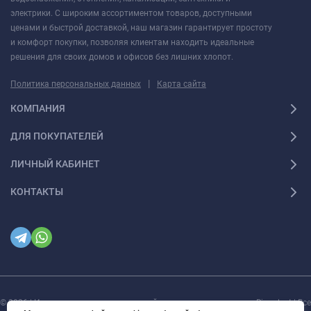
электрики. С широким ассортиментом товаров, доступными
ценами и быстрой доставкой, наш магазин гарантирует простоту
и комфорт покупки, позволяя клиентам находить идеальные
решения для своих домов и офисов без лишних хлопот.
|
Политика персональных данных
Карта сайта
КОМПАНИЯ
ДЛЯ ПОКУПАТЕЛЕЙ
ЛИЧНЫЙ КАБИНЕТ
КОНТАКТЫ
© 2026 | Интернет магазин инженерной сантехники и электрики Rigaplast | Все