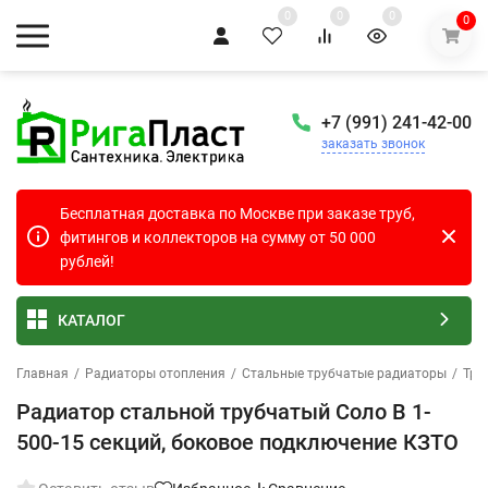
0
0
0
0
+7 (991) 241-42-00
заказать звонок
Бесплатная доставка по Москве при заказе труб,
фитингов и коллекторов на сумму от 50 000
рублей!
КАТАЛОГ
Главная
/
Радиаторы отопления
/
Стальные трубчатые радиаторы
/
Тру
Радиатор стальной трубчатый Соло В 1-
500-15 секций, боковое подключение КЗТО