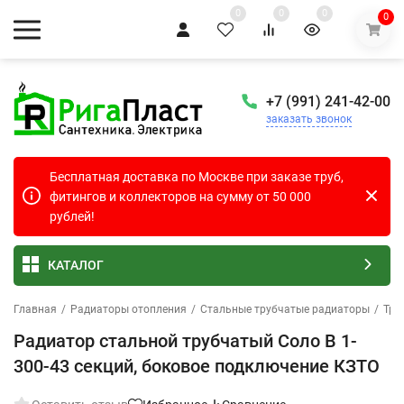
0
0
0
0
+7 (991) 241-42-00
заказать звонок
Бесплатная доставка по Москве при заказе труб,
фитингов и коллекторов на сумму от 50 000
рублей!
КАТАЛОГ
Главная
/
Радиаторы отопления
/
Стальные трубчатые радиаторы
/
Тру
Радиатор стальной трубчатый Соло В 1-
300-43 секций, боковое подключение КЗТО