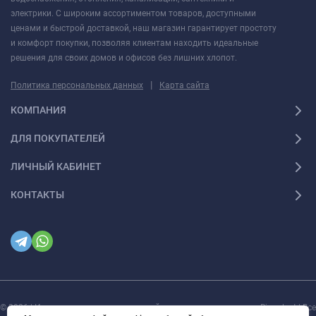
электрики. С широким ассортиментом товаров, доступными
ценами и быстрой доставкой, наш магазин гарантирует простоту
и комфорт покупки, позволяя клиентам находить идеальные
решения для своих домов и офисов без лишних хлопот.
|
Политика персональных данных
Карта сайта
КОМПАНИЯ
ДЛЯ ПОКУПАТЕЛЕЙ
ЛИЧНЫЙ КАБИНЕТ
КОНТАКТЫ
© 2026 | Интернет магазин инженерной сантехники и электрики Rigaplast | Все