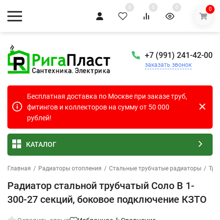
0
0
0
0
+7 (991) 241-42-00
заказать звонок
Бесплатная доставка по Москве при заказе труб,
фитингов и коллекторов на сумму от 50 000
рублей!
КАТАЛОГ
Главная
/
Радиаторы отопления
/
Стальные трубчатые радиаторы
/
Тру
Радиатор стальной трубчатый Соло В 1-
300-27 секций, боковое подключение КЗТО