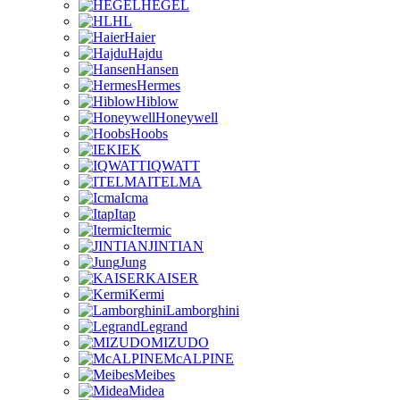
HEGEL
HL
Haier
Hajdu
Hansen
Hermes
Hiblow
Honeywell
Hoobs
IEK
IQWATT
ITELMA
Icma
Itap
Itermic
JINTIAN
Jung
KAISER
Kermi
Lamborghini
Legrand
MIZUDO
McALPINE
Meibes
Midea