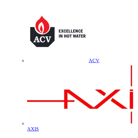
ACV
AXIS