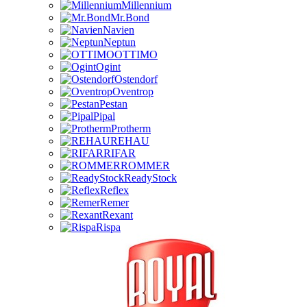
Millennium
Mr.Bond
Navien
Neptun
OTTIMO
Ogint
Ostendorf
Oventrop
Pestan
Pipal
Protherm
REHAU
RIFAR
ROMMER
ReadyStock
Reflex
Remer
Rexant
Rispa