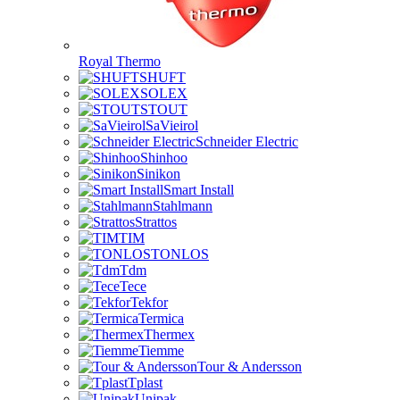
Royal Thermo
SHUFT
SOLEX
STOUT
SaVieirol
Schneider Electric
Shinhoo
Sinikon
Smart Install
Stahlmann
Strattos
TIM
TONLOS
Tdm
Tece
Tekfor
Termica
Thermex
Tiemme
Tour & Andersson
Tplast
Unipak