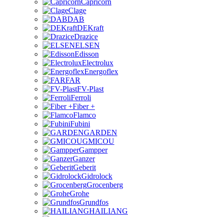
Capricorn
Clage
DAB
DEKraft
Drazice
ELSEN
Edisson
Electrolux
Energoflex
FAR
FV-Plast
Ferroli
Fiber +
Flamco
Fubini
GARDEN
GMICOU
Gampper
Ganzer
Geberit
Gidrolock
Grocenberg
Grohe
Grundfos
HAILIANG