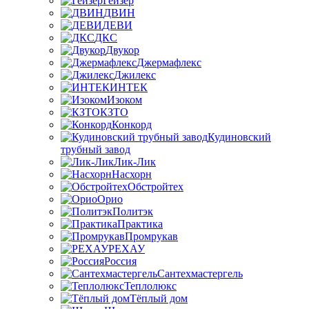
Гейзер
ДВИН
ДЕВИ
ДКС
Двукор
Джермафлекс
Джилекс
ИНТЕК
Изоком
КЗТО
Конкорд
Кудиновский
трубный завод
Лик-Лик
Насхорн
Обстройтех
Орио
Политэк
Практика
Промрукав
РЕХАУ
Россия
Сантехмастергель
Теплолюкс
Тёплый дом