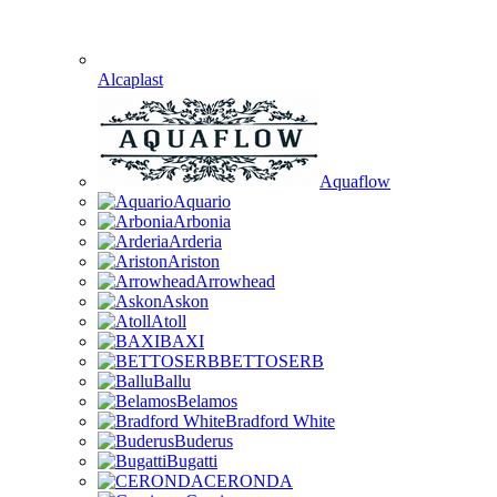
Alcaplast
Aquaflow
Aquario
Arbonia
Arderia
Ariston
Arrowhead
Askon
Atoll
BAXI
BETTOSERB
Ballu
Belamos
Bradford White
Buderus
Bugatti
CERONDA