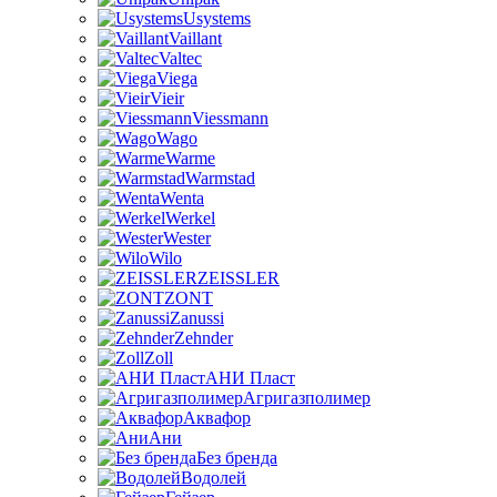
Usystems
Vaillant
Valtec
Viega
Vieir
Viessmann
Wago
Warme
Warmstad
Wenta
Werkel
Wester
Wilo
ZEISSLER
ZONT
Zanussi
Zehnder
Zoll
АНИ Пласт
Агригазполимер
Аквафор
Ани
Без бренда
Водолей