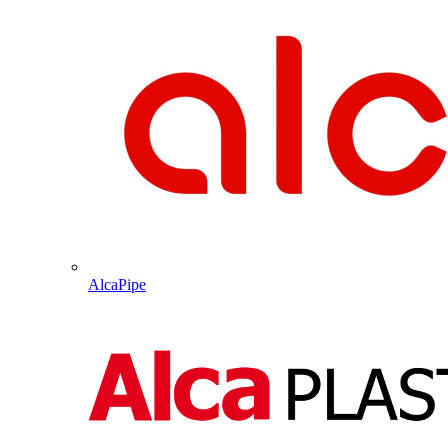
AlcaPipe