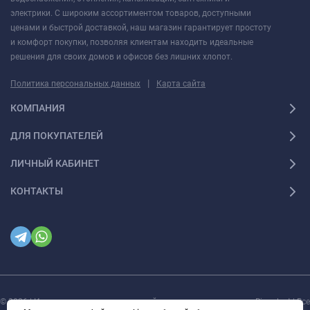
электрики. С широким ассортиментом товаров, доступными
ценами и быстрой доставкой, наш магазин гарантирует простоту
и комфорт покупки, позволяя клиентам находить идеальные
решения для своих домов и офисов без лишних хлопот.
|
Политика персональных данных
Карта сайта
КОМПАНИЯ
ДЛЯ ПОКУПАТЕЛЕЙ
ЛИЧНЫЙ КАБИНЕТ
КОНТАКТЫ
© 2026 | Интернет магазин инженерной сантехники и электрики Rigaplast | Все