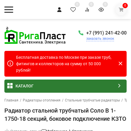
0
0
0
0
+7 (991) 241-42-00
заказать звонок
Бесплатная доставка по Москве при заказе труб,
фитингов и коллекторов на сумму от 50 000
рублей!
КАТАЛОГ
Главная
/
Радиаторы отопления
/
Стальные трубчатые радиаторы
/
Тру
Радиатор стальной трубчатый Соло В 1-
1750-18 секций, боковое подключение КЗТО