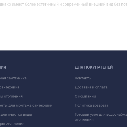
нако имеют более эстетичный и современный внешний вид без по
НИЯ
ДЛЯ ПОКУПАТЕЛЕЙ
ная сантехника
Контакты
сантехника
Доставка и оплата
ры отопления
О компании
нты для монтажа сантехники
Политика возврата
для очистки воды
Готовый узел для водоснабж
отопления
оры отопления