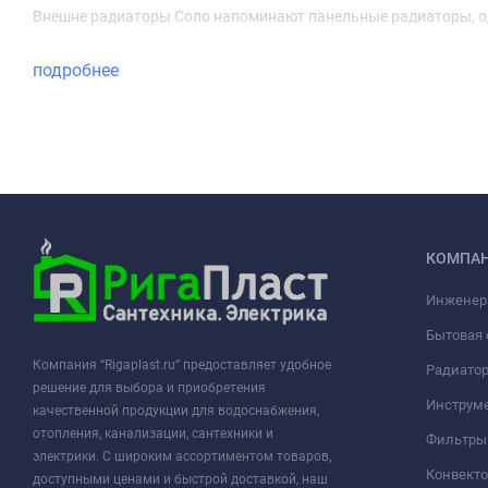
Внешне радиаторы Соло напоминают панельные радиаторы, од
подробнее
КОМПА
Инженер
Бытовая 
Компания “Rigaplast.ru” предоставляет удобное
Радиато
решение для выбора и приобретения
Инструме
качественной продукции для водоснабжения,
отопления, канализации, сантехники и
Фильтры 
электрики. С широким ассортиментом товаров,
Конвект
доступными ценами и быстрой доставкой, наш