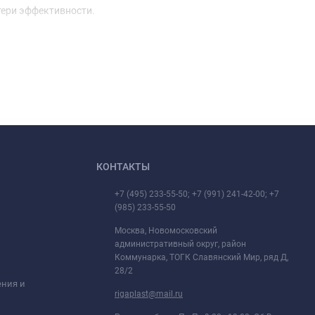
тери эффективности.
КОНТАКТЫ
+7 (495) 233-55-50; +7 (991) 241-42-00; +7
(985) 233-55-50
Москва, Новомосковский
административный округ, район
Коммунарка, ТОГК Славянский Мир, ряд Д,
28/2
ения и
rigaplast@mail.ru