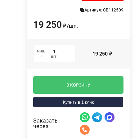
Артикул: СВ112509
19 250
/
шт.
₽
мин.
19 250
₽
1
шт.
В КОРЗИНУ
Купить в 1 клик
Заказать
через: