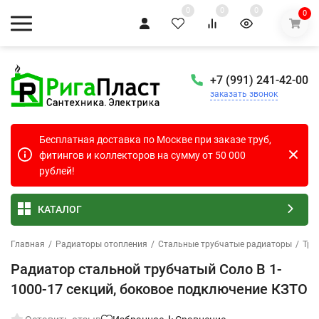
0
0
0
0
+7 (991) 241-42-00
заказать звонок
Бесплатная доставка по Москве при заказе труб,
фитингов и коллекторов на сумму от 50 000
рублей!
КАТАЛОГ
Главная
/
Радиаторы отопления
/
Стальные трубчатые радиаторы
/
Тру
Радиатор стальной трубчатый Соло В 1-
1000-17 секций, боковое подключение КЗТО