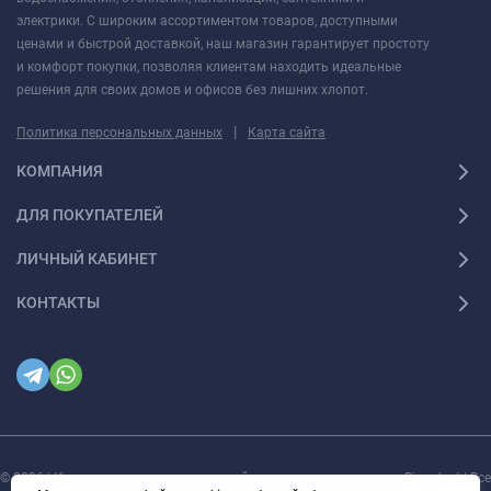
электрики. С широким ассортиментом товаров, доступными
ценами и быстрой доставкой, наш магазин гарантирует простоту
и комфорт покупки, позволяя клиентам находить идеальные
решения для своих домов и офисов без лишних хлопот.
|
Политика персональных данных
Карта сайта
КОМПАНИЯ
ДЛЯ ПОКУПАТЕЛЕЙ
ЛИЧНЫЙ КАБИНЕТ
КОНТАКТЫ
© 2026 | Интернет магазин инженерной сантехники и электрики Rigaplast | Все