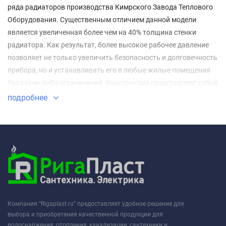
ряда радиаторов производства Кимрского Завода Теплового
Оборудования. Существенным отличием данной модели
является увеличенная более чем на 40% толщина стенки
радиатора. Как результат, более высокое рабочее давление
позволяет не только увеличить безопасность и долговечность
прибора, но и устанавливать его в любые жилые помещения
без каких-либо ограничений. Конструкция представляет собой
прямоугольные трубы 40х10 мм, приваренные к коллекторам
подробнее
широкой стороной. Внешне радиаторы Соло напоминают
панельные радиаторы, однако имеют более эстетичный и
современный внешний вид без потери эффективности.
Компания “Rigaplast.ru” предоставляет удобное решение для
выбора и приобретения качественной продукции для
водоснабжения, отопления, канализации, сантехники и