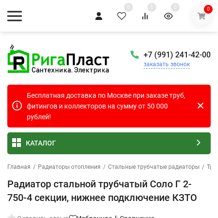
0
0
0
0
+7 (991) 241-42-00
заказать звонок
Бесплатная доставка по Москве при заказе труб,
фитингов и коллекторов на сумму от 50 000
рублей!
КАТАЛОГ
Главная
/
Радиаторы отопления
/
Стальные трубчатые радиаторы
/
Тру
Радиатор стальной трубчатый Соло Г 2-
750-4 секции, нижнее подключение КЗТО