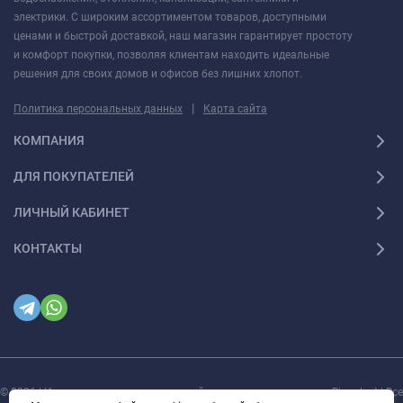
электрики. С широким ассортиментом товаров, доступными
ценами и быстрой доставкой, наш магазин гарантирует простоту
и комфорт покупки, позволяя клиентам находить идеальные
решения для своих домов и офисов без лишних хлопот.
|
Политика персональных данных
Карта сайта
КОМПАНИЯ
ДЛЯ ПОКУПАТЕЛЕЙ
ЛИЧНЫЙ КАБИНЕТ
КОНТАКТЫ
© 2026 | Интернет магазин инженерной сантехники и электрики Rigaplast | Все