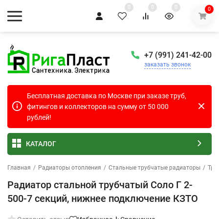
0
0
0
0
+7 (991) 241-42-00
заказать звонок
Бесплатная доставка по Москве при заказе труб,
фитингов и коллекторов на сумму от 50 000
рублей!
КАТАЛОГ
Главная
/
Радиаторы отопления
/
Стальные трубчатые радиаторы
/
Тру
Радиатор стальной трубчатый Соло Г 2-
500-7 секций, нижнее подключение КЗТО