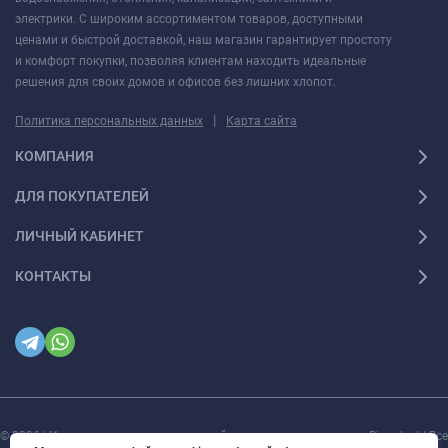
электрики. С широким ассортиментом товаров, доступными
ценами и быстрой доставкой, наш магазин гарантирует простоту
и комфорт покупки, позволяя клиентам находить идеальные
решения для своих домов и офисов без лишних хлопот.
|
Политика персональных данных
Карта сайта
КОМПАНИЯ
ДЛЯ ПОКУПАТЕЛЕЙ
ЛИЧНЫЙ КАБИНЕТ
КОНТАКТЫ
© 2026 | Интернет магазин инженерной сантехники и электрики Rigaplast | Все