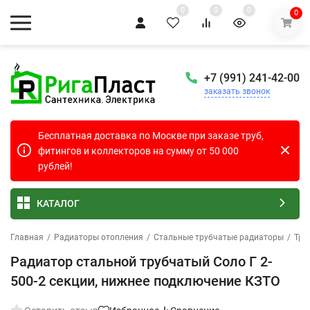
0
0
0
0
+7 (991) 241-42-00
заказать звонок
Бесплатная доставка по Москве при заказе труб,
фитингов и коллекторов на сумму от 50 000
рублей!
КАТАЛОГ
Главная
/
Радиаторы отопления
/
Стальные трубчатые радиаторы
/
Тру
Радиатор стальной трубчатый Соло Г 2-
500-2 секции, нижнее подключение КЗТО